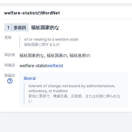
welfare-statistのWordNet
福祉国家的な
1
形容詞
意味
of or relating to a welfare state
福祉国家に関するもの
和訳例
福祉国家的な
福祉国家の
福祉政府の
同義語
welfare-statist
welfarist
類義語
liberal
tolerant of change; not bound by authoritarianism,
orthodoxy, or tradition
変化に寛容で、権威主義、正統派、または伝統に縛られな
い