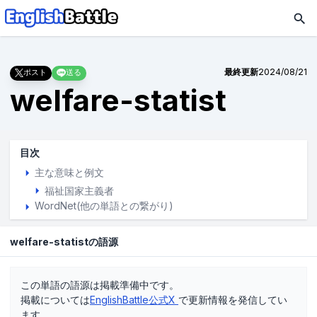
最終更新
2024/08/21
ポスト
送る
welfare-statist
目次
主な意味と例文
福祉国家主義者
WordNet(他の単語との繋がり)
welfare-statistの語源
この単語の語源は掲載準備中です。
掲載については
EnglishBattle公式X
で更新情報を発信してい
ます。