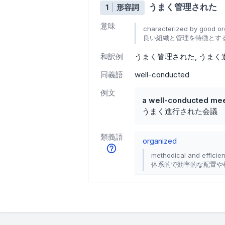
うまく管理された
1
形容詞
意味
characterized by good or
良い組織と管理を特徴とす
和訳例
うまく管理された
うまく
同義語
well-conducted
例文
a well-conducted mee
うまく進行された会議
類義語
organized
methodical and efficien
体系的で効率的な配置や