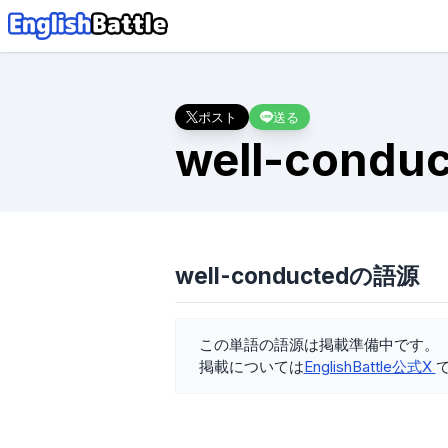
ポスト
送る
well-condu
well-conductedの語源
この単語の語源は掲載準備中です。
掲載については
EnglishBattle公式X