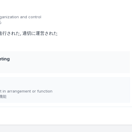
ganization and control
る
進行された
適切に運営された
ting
t in arrangement or function
機能