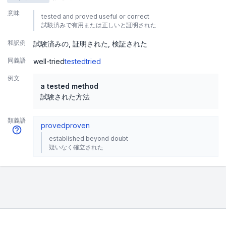
意味
tested and proved useful or correct
試験済みで有用または正しいと証明された
和訳例
試験済みの
証明された
検証された
同義語
well-tried
tested
tried
例文
a tested method
試験された方法
類義語
proved
proven
established beyond doubt
疑いなく確立された