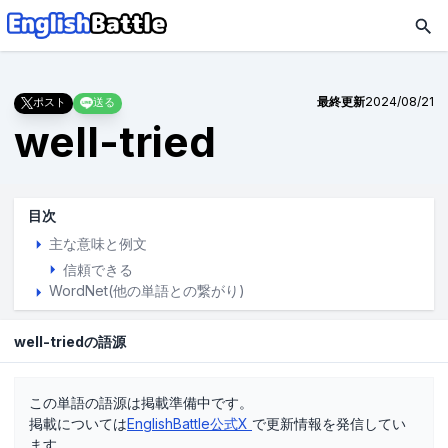
最終更新
2024/08/21
ポスト
送る
well-tried
目次
主な意味と例文
信頼できる
WordNet(他の単語との繋がり)
well-triedの語源
この単語の語源は掲載準備中です。
掲載については
EnglishBattle公式X
で更新情報を発信してい
ます。