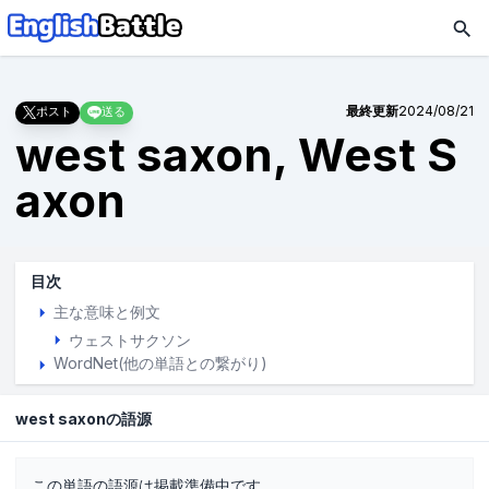
最終更新
2024/08/21
ポスト
送る
west saxon, West S
axon
目次
主な意味と例文
ウェストサクソン
WordNet(他の単語との繋がり)
west saxonの語源
この単語の語源は掲載準備中です。