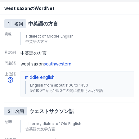
west saxonのWordNet
中英語の方言
1
名詞
意味
a dialect of Middle English
中英語の方言
和訳例
中英語の方言
同義語
west saxon
southwestern
上位語
middle english
English from about 1100 to 1450
約1100年から1450年の間に使用された英語
ウェストサクソン語
2
名詞
意味
a literary dialect of Old English
古英語の文学方言