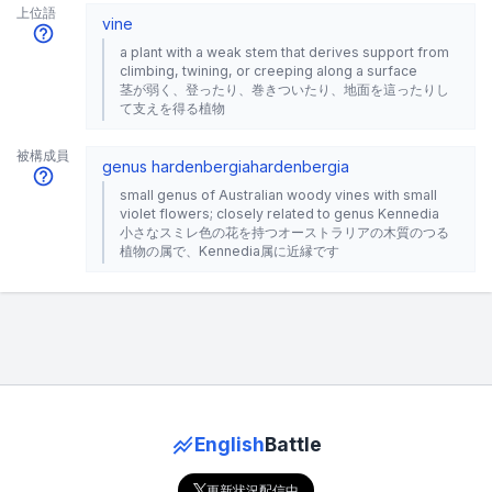
上位語
vine
a plant with a weak stem that derives support from
climbing, twining, or creeping along a surface
茎が弱く、登ったり、巻きついたり、地面を這ったりし
て支えを得る植物
被構成員
genus hardenbergia
hardenbergia
small genus of Australian woody vines with small
violet flowers; closely related to genus Kennedia
小さなスミレ色の花を持つオーストラリアの木質のつる
植物の属で、Kennedia属に近縁です
English
Battle
更新状況配信中