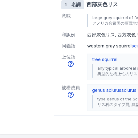
西部灰色リス
1
名詞
意味
large grey squirrel of 
アメリカ合衆国の極西地
和訳例
西部灰色リス
西方灰色
同義語
western gray squirrel
sci
上位語
tree squirrel
any typical arboreal 
典型的な樹上性のリス
被構成員
genus sciurus
sciurus
type genus of the Sc
リス科のタイプ属; 