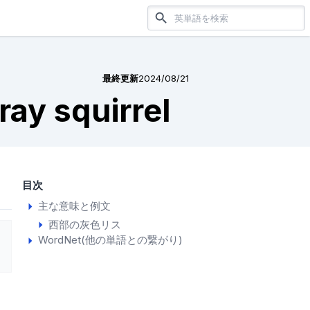
最終更新
2024/08/21
ray squirrel
目次
主な意味と例文
西部の灰色リス
WordNet(他の単語との繋がり)