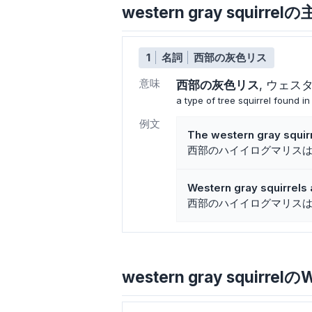
western gray squir
1
名詞
西部の灰色リス
意味
西部の灰色リス
ウェス
a type of tree squirrel found 
例文
The western gray squirre
西部のハイイログマリス
Western gray squirrels a
西部のハイイログマリス
western gray squirrelの