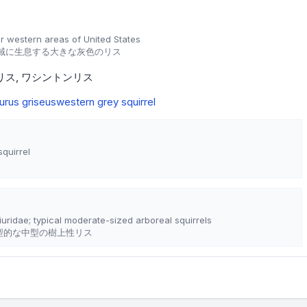
far western areas of United States
域に生息する大きな灰色のリス
リス
ワシントンリス
urus griseus
western grey squirrel
squirrel
iuridae; typical moderate-sized arboreal squirrels
典型的な中型の樹上性リス