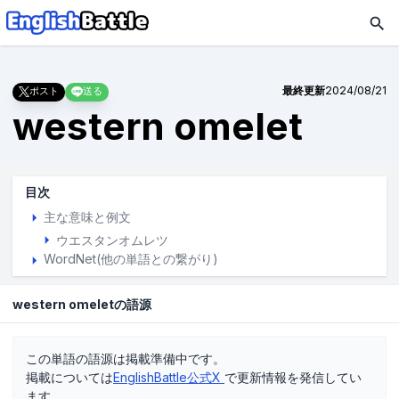
最終更新
2024/08/21
ポスト
送る
western omelet
目次
主な意味と例文
ウエスタンオムレツ
WordNet(他の単語との繋がり)
western omeletの語源
この単語の語源は掲載準備中です。
掲載については
EnglishBattle公式X
で更新情報を発信してい
ます。