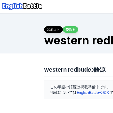
ポスト
送る
western red
western redbudの語源
この単語の語源は掲載準備中です。
掲載については
EnglishBattle公式X