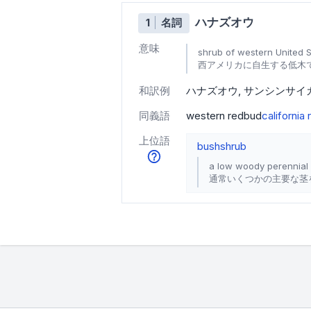
ハナズオウ
1
名詞
意味
shrub of western United S
西アメリカに自生する低木
和訳例
ハナズオウ
サンシンサイ
同義語
western redbud
california
上位語
bush
shrub
a low woody perennial 
通常いくつかの主要な茎