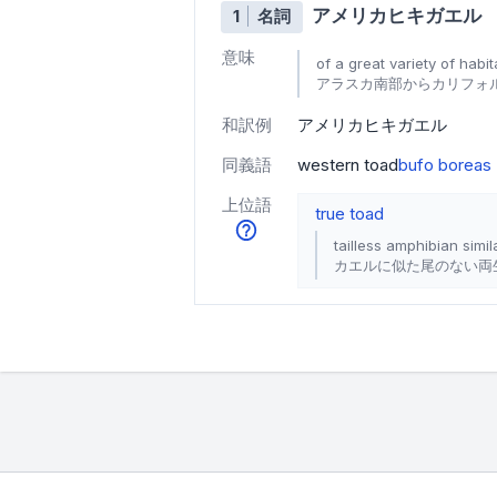
アメリカヒキガエル
1
名詞
意味
of a great variety of habi
アラスカ南部からカリフォ
和訳例
アメリカヒキガエル
同義語
western toad
bufo boreas
上位語
true toad
tailless amphibian simil
カエルに似た尾のない両