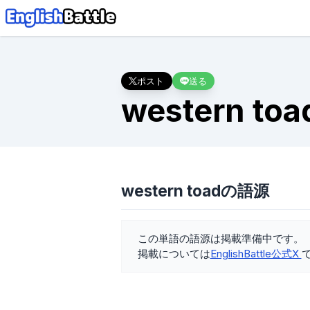
ポスト
送る
western toa
western toadの語源
この単語の語源は掲載準備中です。
掲載については
EnglishBattle公式X