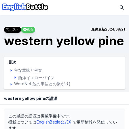
最終更新
2024/08/21
ポスト
送る
western yellow pine
目次
主な意味と例文
西洋イエローパイン
WordNet(他の単語との繋がり)
western yellow pineの語源
この単語の語源は掲載準備中です。
掲載については
EnglishBattle公式X
で更新情報を発信してい
ます。