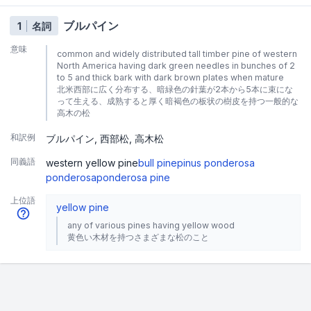
ブルパイン
1
名詞
意味
common and widely distributed tall timber pine of western
North America having dark green needles in bunches of 2
to 5 and thick bark with dark brown plates when mature
北米西部に広く分布する、暗緑色の針葉が2本から5本に束にな
って生える、成熟すると厚く暗褐色の板状の樹皮を持つ一般的な
高木の松
和訳例
ブルパイン
西部松
高木松
同義語
western yellow pine
bull pine
pinus ponderosa
ponderosa
ponderosa pine
上位語
yellow pine
any of various pines having yellow wood
黄色い木材を持つさまざまな松のこと