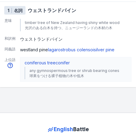
ウェストランドパイン
1
名詞
意味
timber tree of New Zealand having shiny white wood
光沢のある白木を持つ、ニュージーランドの木材の木
和訳例
ウェストランドパイン
同義語
westland pine
lagarostrobus colensoi
silver pine
上位語
coniferous tree
conifer
any gymnospermous tree or shrub bearing cones
球果をつける裸子植物の木や低木
English
Battle