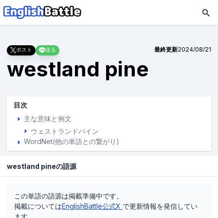
最終更新
2024/08/21
ポスト
送る
westland pine
目次
主な意味と例文
ウェストランドパイン
WordNet(他の単語との繋がり)
westland pineの語源
この単語の語源は掲載準備中です。
掲載については
EnglishBattle公式X
で更新情報を発信してい
ます。