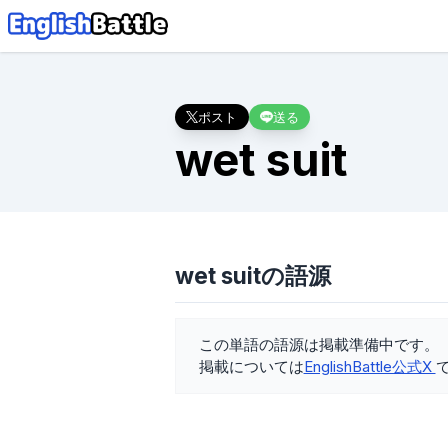
ポスト
送る
wet suit
wet suitの語源
この単語の語源は掲載準備中です。
掲載については
EnglishBattle公式X