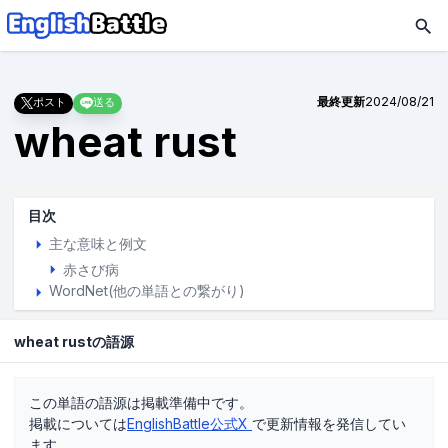
最終更新
2024/08/21
ポスト
送る
wheat rust
目次
主な意味と例文
赤さび病
WordNet(他の単語との繋がり)
wheat rustの語源
この単語の語源は掲載準備中です。
掲載については
EnglishBattle公式X
で更新情報を発信してい
ます。