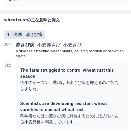
wheat rustの主な意味と例文
1
名詞
赤さび病
意味
赤さび病
小麦赤さび
小麦さび
a disease affecting wheat plants, causing reddish or brownish
spots
例文
The farm struggled to control wheat rust this
season.
今年のシーズン、農場は小麦さび病を抑えるのに苦労
しました。
Scientists are developing resistant wheat
varieties to combat wheat rust.
科学者たちは小麦さび病に対抗するために抵抗性のあ
る小麦品種を開発しています。