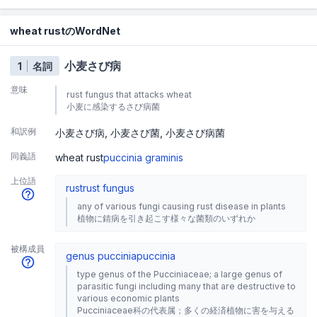
wheat rustのWordNet
小麦さび病
1
名詞
意味
rust fungus that attacks wheat
小麦に感染するさび病菌
和訳例
小麦さび病
小麦さび菌
小麦さび病菌
同義語
wheat rust
puccinia graminis
上位語
rust
rust fungus
any of various fungi causing rust disease in plants
植物に錆病を引き起こす様々な菌類のいずれか
被構成員
genus puccinia
puccinia
type genus of the Pucciniaceae; a large genus of
parasitic fungi including many that are destructive to
various economic plants
Pucciniaceae科の代表属；多くの経済植物に害を与える