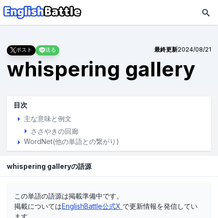
最終更新
2024/08/21
ポスト
送る
whispering gallery
目次
主な意味と例文
ささやきの回廊
WordNet(他の単語との繋がり)
whispering galleryの語源
この単語の語源は掲載準備中です。
掲載については
EnglishBattle公式X
で更新情報を発信してい
ます。