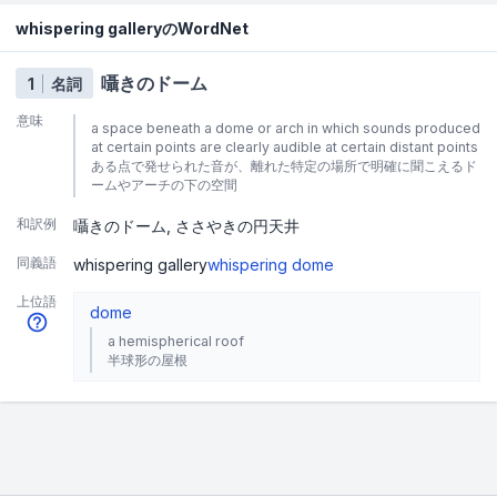
whispering galleryのWordNet
囁きのドーム
1
名詞
意味
a space beneath a dome or arch in which sounds produced
at certain points are clearly audible at certain distant points
ある点で発せられた音が、離れた特定の場所で明確に聞こえるド
ームやアーチの下の空間
和訳例
囁きのドーム
ささやきの円天井
同義語
whispering gallery
whispering dome
上位語
dome
a hemispherical roof
半球形の屋根