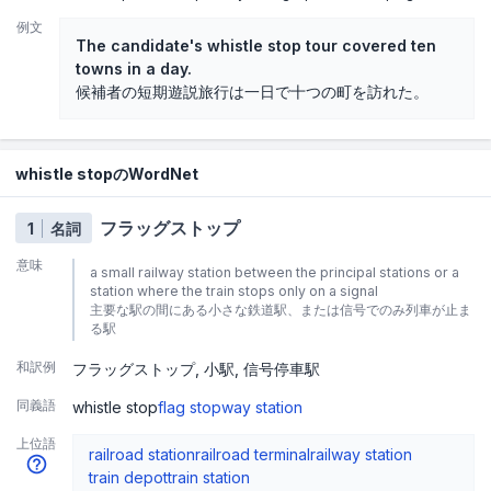
例文
The candidate's whistle stop tour covered ten
towns in a day.
候補者の短期遊説旅行は一日で十つの町を訪れた。
whistle stopのWordNet
フラッグストップ
1
名詞
意味
a small railway station between the principal stations or a
station where the train stops only on a signal
主要な駅の間にある小さな鉄道駅、または信号でのみ列車が止ま
る駅
和訳例
フラッグストップ
小駅
信号停車駅
同義語
whistle stop
flag stop
way station
上位語
railroad station
railroad terminal
railway station
train depot
train station