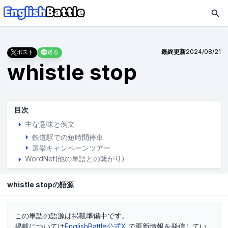
最終更新
2024/08/21
ポスト
送る
whistle stop
目次
主な意味と例文
鉄道駅での短時間停車
選挙キャンペーンツアー
WordNet(他の単語との繋がり)
whistle stopの語源
この単語の語源は掲載準備中です。
掲載については
EnglishBattle公式X
で更新情報を発信してい