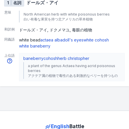
ドールズ・アイ
1
名詞
意味
North American herb with white poisonous berries
白い有毒な果実を持つ北アメリカの草本植物
和訳例
ドールズ・アイ
ドクメマユ
毒眼の植物
同義語
white bead
actaea alba
doll's eyes
white cohosh
white baneberry
上位語
baneberry
cohosh
herb christopher
a plant of the genus Actaea having acrid poisonous
berries
アクテア属の植物で毒性のある刺激的なベリーを持つもの
English
Battle