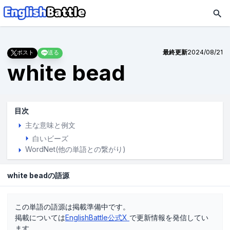
最終更新
2024/08/21
ポスト
送る
white bead
目次
主な意味と例文
白いビーズ
WordNet(他の単語との繋がり)
white beadの語源
この単語の語源は掲載準備中です。
掲載については
EnglishBattle公式X
で更新情報を発信してい
ます。