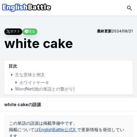
最終更新
2024/08/21
ポスト
送る
white cake
目次
主な意味と例文
ホワイトケーキ
WordNet(他の単語との繋がり)
white cakeの語源
この単語の語源は掲載準備中です。
掲載については
EnglishBattle公式X
で更新情報を発信してい
ます。