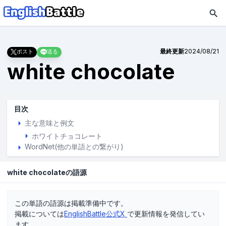
最終更新
2024/08/21
ポスト
送る
white chocolate
目次
主な意味と例文
ホワイトチョコレート
WordNet(他の単語との繋がり)
white chocolateの語源
この単語の語源は掲載準備中です。
掲載については
EnglishBattle公式X
で更新情報を発信してい
ます。