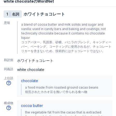
white chocolateのWordNet
ホワイトチョコレート
1
名詞
意味
a blend of cocoa butter and milk solids and sugar and
vanilla; used in candy bars and baking and coatings; not
technically chocolate because it contains no chocolate
liquor
ココアバター、乳固形、砂糖、バニラのブレンド。キャンディー
バー、ベーキング、コーティングに使用されるが、チョコレート
リカーを含まないため、技術的にはチョコレートではない。
和訳例
ホワイトチョコレート
同義語
white chocolate
上位語
chocolate
a food made from roasted ground cacao beans
焙煎されたカカオ豆を挽いて作られる食べ物
構成物
cocoa butter
the vegetable fat from the cacao that is extracted