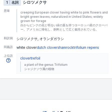
シロツメクサ
1
名詞
意味
creeping European clover having white to pink flowers and
bright green leaves; naturalized in United States; widely
grown for forage
白からピンクの花と明るい緑の葉を持つヨーロッパ産のクローバ
ー。アメリカに帰化し、飼料として広く栽培されている。
和訳例
シロツメクサ
オランダガラシ
同義語
white clover
dutch clover
shamrock
trifolium repens
上位語
clover
trefoil
a plant of the genus Trifolium
シャジクソウ属の植物