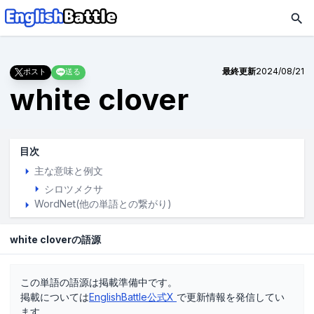
最終更新
2024/08/21
ポスト
送る
white clover
目次
主な意味と例文
シロツメクサ
WordNet(他の単語との繋がり)
white cloverの語源
この単語の語源は掲載準備中です。
掲載については
EnglishBattle公式X
で更新情報を発信してい
ます。