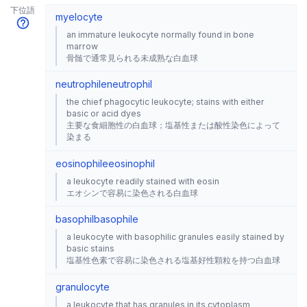
下位語
myelocyte
an immature leukocyte normally found in bone
marrow
骨髄で通常見られる未成熟な白血球
neutrophile
neutrophil
the chief phagocytic leukocyte; stains with either
basic or acid dyes
主要な食細胞性の白血球；塩基性または酸性染色によって
染まる
eosinophile
eosinophil
a leukocyte readily stained with eosin
エオシンで容易に染色される白血球
basophil
basophile
a leukocyte with basophilic granules easily stained by
basic stains
塩基性色素で容易に染色される塩基好性顆粒を持つ白血球
granulocyte
a leukocyte that has granules in its cytoplasm