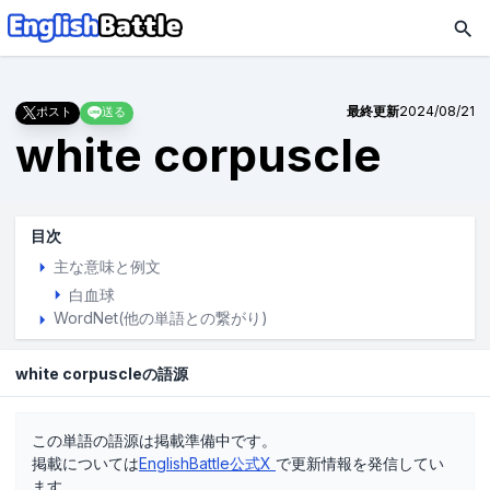
最終更新
2024/08/21
ポスト
送る
white corpuscle
目次
主な意味と例文
白血球
WordNet(他の単語との繋がり)
white corpuscleの語源
この単語の語源は掲載準備中です。
掲載については
EnglishBattle公式X
で更新情報を発信してい
ます。