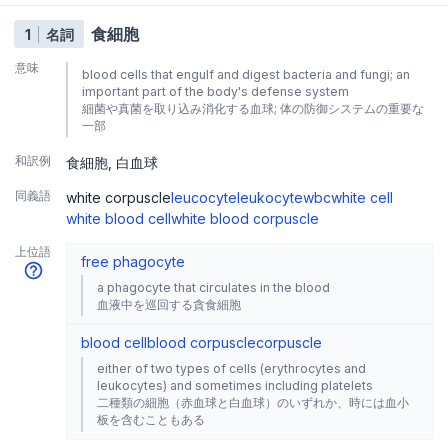
食細胞
1
名詞
意味
blood cells that engulf and digest bacteria and fungi; an
important part of the body's defense system
細菌や真菌を取り込み消化する血球; 体の防御システムの重要な
一部
和訳例
食細胞
白血球
同義語
white corpuscle
leucocyte
leukocyte
wbc
white cell
white blood cell
white blood corpuscle
上位語
free phagocyte
a phagocyte that circulates in the blood
血液中を巡回する貪食細胞
blood cell
blood corpuscle
corpuscle
either of two types of cells (erythrocytes and
leukocytes) and sometimes including platelets
二種類の細胞（赤血球と白血球）のいずれか、時には血小
板を含むこともある