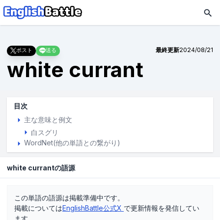
最終更新
2024/08/21
ポスト
送る
white currant
目次
主な意味と例文
白スグリ
WordNet(他の単語との繋がり)
white currantの語源
この単語の語源は掲載準備中です。
掲載については
EnglishBattle公式X
で更新情報を発信してい
ます。