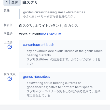
白スグリ
1
名詞
意味
garden currant bearing small white berries
小さな白いベリーを実らせる庭のスグリ
和訳例
白スグリ
ホワイトカラント
白カシス
同義語
white currant
ribes sativum
上位語
currant
currant bush
any of various deciduous shrubs of the genus Ribes
bearing currants
スグリ属 (Ribes) の落葉低木で、カランツの実をつける
もの
被構成員
genus ribes
ribes
a flowering shrub bearing currants or
gooseberries; native to northern hemisphere
スグリやグーズベリーを実らせる花のある低木で、北半
球に自生している