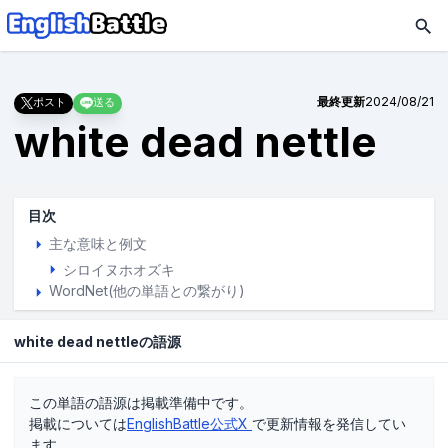
最終更新
2024/08/21
ポスト
送る
white dead nettle
目次
主な意味と例文
シロイヌホオズキ
WordNet(他の単語との繋がり)
white dead nettleの語源
この単語の語源は掲載準備中です。
掲載については
EnglishBattle公式X
で更新情報を発信してい
ます。