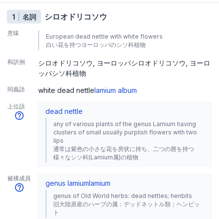
シロオドリコソウ
1
名詞
意味
European dead nettle with white flowers
白い花を持つヨーロッパのシソ科植物
和訳例
シロオドリコソウ
ヨーロッパシロオドリコソウ
ヨーロ
ッパシソ科植物
同義語
white dead nettle
lamium album
上位語
dead nettle
any of various plants of the genus Lamium having
clusters of small usually purplish flowers with two
lips
通常は紫色の小さな花を房状に持ち、二つの唇を持つ
様々なシソ科(Lamium属)の植物
被構成員
genus lamium
lamium
genus of Old World herbs: dead nettles; henbits
旧大陸原産のハーブの属：デッドネットル類；ヘンビッ
ト