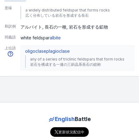
意味
a widely distributed feldspar that forms rocks
広く分布している岩石を形成する長石
和訳例
アルバイト
長石の一種
岩石を形成する鉱物
同義語
white feldspar
albite
上位語
oligoclase
plagioclase
any of a series of triclinic feldspars that form rocks
岩石を構成する一連の三斜晶系長石の総称
English
Battle
更新状況配信中