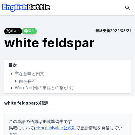
最終更新
2024/08/21
ポスト
送る
white feldspar
目次
主な意味と例文
白色長石
WordNet(他の単語との繋がり)
white feldsparの語源
この単語の語源は掲載準備中です。
掲載については
EnglishBattle公式X
で更新情報を発信してい
ます。