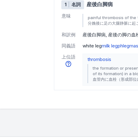
産後白脚病
1
名詞
意味
painful thrombosis of the 
分娩後に足の大腿静脈に起
和訳例
産後白脚病
産後の脚の血
同義語
white leg
milk leg
phlegmasi
上位語
thrombosis
the formation or presen
of its formation) in a b
血管内に血栓（形成部位