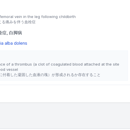
femoral vein in the leg following childbirth
こる痛みを伴う血栓症
栓症
白脚病
a alba dolens
ce of a thrombus (a clot of coagulated blood attached at the site
lood vessel
に付着した凝固した血液の塊）が形成されるか存在すること