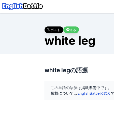
ポスト
送る
white leg
white legの語源
この単語の語源は掲載準備中です。
掲載については
EnglishBattle公式X