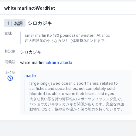
white marlinのWordNet
シロカジキ
1
名詞
意味
small marlin (to 180 pounds) of western Atlantic
西大西洋産の小さなカジキ（体重180ポンドまで）
和訳例
シロカジキ
同義語
white marlin
makaira albida
上位語
marlin
large long-jawed oceanic sport fishes; related to
sailfishes and spearfishes; not completely cold-
blooded i.e. able to warm their brains and eyes
大きな長い顎を持つ海洋性のスポーツフィッシング魚で、
バショウカジキやメカジキと関係があります。完全な冷血
動物ではなく、脳や目を温かく保つ能力を持っています。