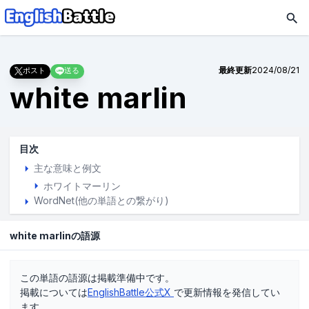
最終更新
2024/08/21
ポスト
送る
white marlin
目次
主な意味と例文
ホワイトマーリン
WordNet(他の単語との繋がり)
white marlinの語源
この単語の語源は掲載準備中です。
掲載については
EnglishBattle公式X
で更新情報を発信してい
ます。