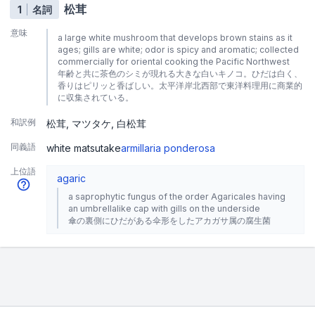
松茸
1
名詞
意味
a large white mushroom that develops brown stains as it
ages; gills are white; odor is spicy and aromatic; collected
commercially for oriental cooking the Pacific Northwest
年齢と共に茶色のシミが現れる大きな白いキノコ。ひだは白く、
香りはピリッと香ばしい。太平洋岸北西部で東洋料理用に商業的
に収集されている。
和訳例
松茸
マツタケ
白松茸
同義語
white matsutake
armillaria ponderosa
上位語
agaric
a saprophytic fungus of the order Agaricales having
an umbrellalike cap with gills on the underside
傘の裏側にひだがある伞形をしたアカガサ属の腐生菌