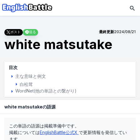
最終更新
2024/08/21
ポスト
送る
white matsutake
目次
主な意味と例文
白松茸
WordNet(他の単語との繋がり)
white matsutakeの語源
この単語の語源は掲載準備中です。
掲載については
EnglishBattle公式X
で更新情報を発信してい
ます。