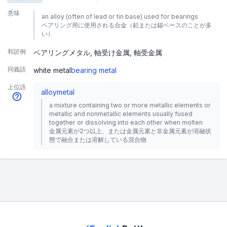
意味
an alloy (often of lead or tin base) used for bearings
ベアリング用に使用される合金（鉛または錫ベースのことが多
い）
和訳例
ベアリングメタル
軸受け金属
軸受金属
同義語
white metal
bearing metal
上位語
alloy
metal
a mixture containing two or more metallic elements or
metallic and nonmetallic elements usually fused
together or dissolving into each other when molten
金属元素が2つ以上、または金属元素と非金属元素が溶融状
態で融合または溶解している混合物