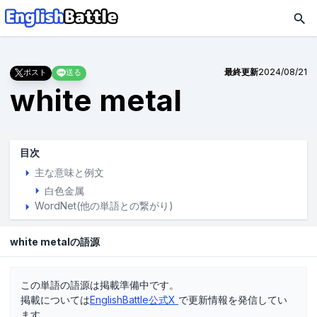
最終更新
2024/08/21
ポスト
送る
white metal
目次
主な意味と例文
白色金属
WordNet(他の単語との繋がり)
white metalの語源
この単語の語源は掲載準備中です。
掲載については
EnglishBattle公式X
で更新情報を発信してい
ます。