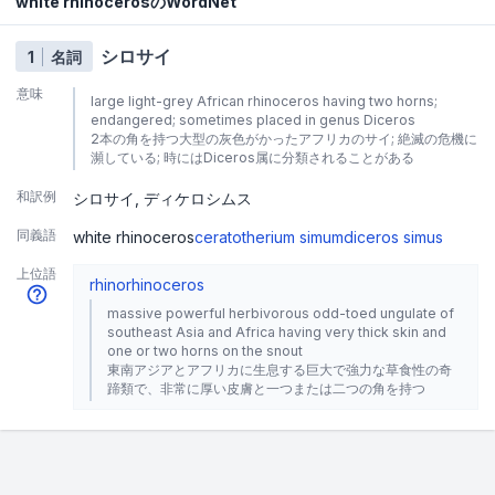
white rhinocerosのWordNet
シロサイ
1
名詞
意味
large light-grey African rhinoceros having two horns;
endangered; sometimes placed in genus Diceros
2本の角を持つ大型の灰色がかったアフリカのサイ; 絶滅の危機に
瀕している; 時にはDiceros属に分類されることがある
和訳例
シロサイ
ディケロシムス
同義語
white rhinoceros
ceratotherium simum
diceros simus
上位語
rhino
rhinoceros
massive powerful herbivorous odd-toed ungulate of
southeast Asia and Africa having very thick skin and
one or two horns on the snout
東南アジアとアフリカに生息する巨大で強力な草食性の奇
蹄類で、非常に厚い皮膚と一つまたは二つの角を持つ