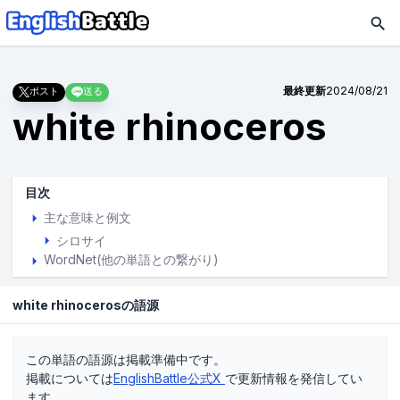
最終更新
2024/08/21
ポスト
送る
white rhinoceros
目次
主な意味と例文
シロサイ
WordNet(他の単語との繋がり)
white rhinocerosの語源
この単語の語源は掲載準備中です。
掲載については
EnglishBattle公式X
で更新情報を発信してい
ます。