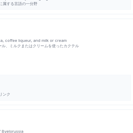
に属する言語の一分野
a, coffee liqueur, and milk or cream
ール、ミルクまたはクリームを使ったカクテル
リンク
f Byelorussia