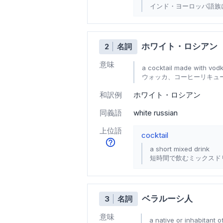
インド・ヨーロッパ語族
ホワイト・ロシアン
2
名詞
意味
a cocktail made with vodk
ウォッカ、コーヒーリキュ
和訳例
ホワイト・ロシアン
同義語
white russian
上位語
cocktail
a short mixed drink
短時間で飲むミックスド
ベラルーシ人
3
名詞
意味
a native or inhabitant o