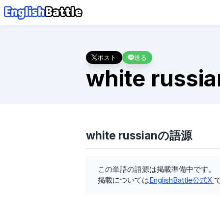
ポスト
送る
white russia
white russianの語源
この単語の語源は掲載準備中です。
掲載については
EnglishBattle公式X