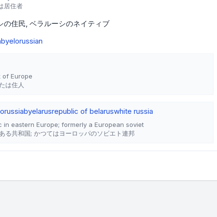
は居住者
シの住民
ベラルーシのネイティブ
n
byelorussian
t of Europe
たは住人
orussia
byelarus
republic of belarus
white russia
c in eastern Europe; formerly a European soviet
ある共和国; かつてはヨーロッパのソビエト連邦