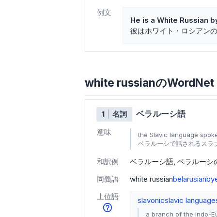
例文
He is a White Russian b
彼はホワイト・ロシアン
white russianのWordNet
ベラルーシ語
1
名詞
意味
the Slavic language spoke
ベラルーシで話されるスラ
和訳例
ベラルーシ語
ベラルーシ
同義語
white russian
belarusian
bye
上位語
slavonic
slavic language
a branch of the Indo-E