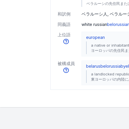
ベラルーシの先住民また
和訳例
ベラルーシ人
ベラルー
同義語
white russian
belorussia
上位語
european
a native or inhabitan
ヨーロッパの先住民ま
被構成員
belarus
belorussia
byel
a landlocked republi
東ヨーロッパの内陸に