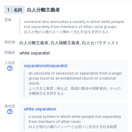
白人分離主義者
1
名詞
意味
someone who advocates a society in which white people
live separately from members of other racial groups
白人が他の人種の人々と離れて住む社会を支持する人
和訳例
白人分離主義者
白人隔離主義者
白人セパラティスト
同義語
white separatist
上位語
separationist
separatist
an advocate of secession or separation from a larger
group (such as an established church or a national
union)
より大きな集団（例えば、既成の教会や国家連合）からの
分離独立を支持する人
派生語
white separatism
a social system in which white people live separately
from members of other races
白人が他の人種のメンバーとは別々に生活する社会制度