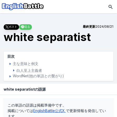
最終更新
2024/08/21
ポスト
送る
white separatist
目次
主な意味と例文
白人至上主義者
WordNet(他の単語との繋がり)
white separatistの語源
この単語の語源は掲載準備中です。
掲載については
EnglishBattle公式X
で更新情報を発信してい
ます。