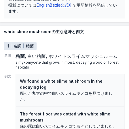
掲載については
EnglishBattle公式X
で更新情報を発信してい
ます。
white slime mushroomの主な意味と例文
1
名詞
粘菌
意味
粘菌
白い粘菌
ホワイトスライムマッシュルーム
a myxomycete that grows in moist, decaying wood or forest
habitats
例文
We found a white slime mushroom in the
decaying log.
腐った丸太の中で白いスライムキノコを見つけまし
た。
The forest floor was dotted with white slime
mushrooms.
森の床は白いスライムキノコで点々としていました。