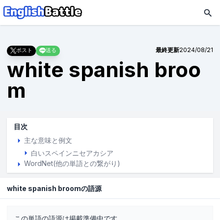
最終更新
2024/08/21
ポスト
送る
white spanish broo
m
目次
主な意味と例文
白いスペインニセアカシア
WordNet(他の単語との繋がり)
white spanish broomの語源
この単語の語源は掲載準備中です。