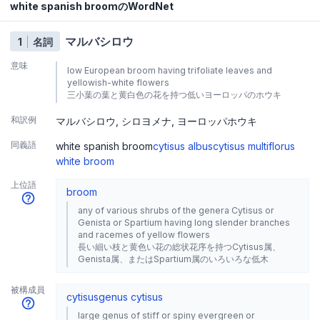
white spanish broomのWordNet
マルバシロウ
1
名詞
意味
low European broom having trifoliate leaves and
yellowish-white flowers
三小葉の葉と黄白色の花を持つ低いヨーロッパのホウキ
和訳例
マルバシロウ
シロヨメナ
ヨーロッパホウキ
同義語
white spanish broom
cytisus albus
cytisus multiflorus
white broom
上位語
broom
any of various shrubs of the genera Cytisus or
Genista or Spartium having long slender branches
and racemes of yellow flowers
長い細い枝と黄色い花の総状花序を持つCytisus属、
Genista属、またはSpartium属のいろいろな低木
被構成員
cytisus
genus cytisus
large genus of stiff or spiny evergreen or