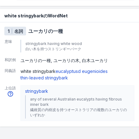
white stringybarkのWordNet
ユーカリの一種
1
名詞
意味
stringybark having white wood
白い木を持つストリンギーバーク
和訳例
ユーカリの一種
ユーカリの木
白木ユーカリ
同義語
white stringybark
eucalyptusd eugenioides
thin-leaved stringybark
上位語
stringybark
any of several Australian eucalypts having fibrous
inner bark
繊維質の内樹皮を持つオーストラリアの複数のユーカリの
いずれか