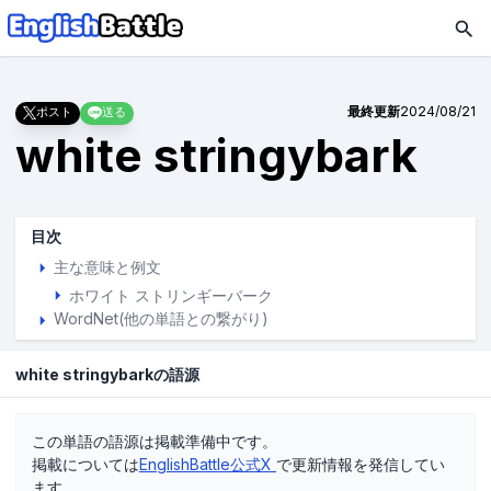
最終更新
2024/08/21
ポスト
送る
white stringybark
目次
主な意味と例文
ホワイト ストリンギーバーク
WordNet(他の単語との繋がり)
white stringybarkの語源
この単語の語源は掲載準備中です。
掲載については
EnglishBattle公式X
で更新情報を発信してい
ます。