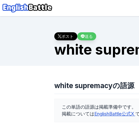
ポスト
送る
white supr
white supremacyの語源
この単語の語源は掲載準備中です。
掲載については
EnglishBattle公式X