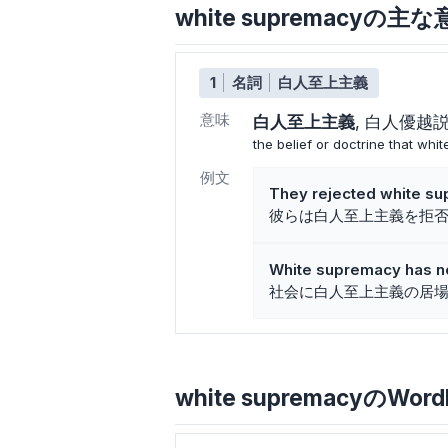
white supremacyの
1
名詞
白人至上主義
意味
白人至上主義
白人優越
the belief or doctrine that whit
例文
They rejected white su
彼らは白人至上主義を拒
White supremacy has no
社会に白人至上主義の居
white supremacyのWord