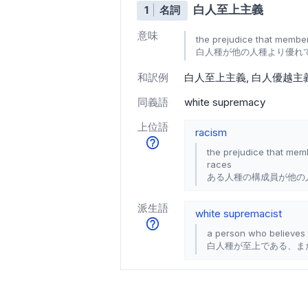
白人至上主義
1
名詞
意味
the prejudice that member
白人種が他の人種より優れ
和訳例
白人至上主義
白人優越主
同義語
white supremacy
上位語
racism
the prejudice that memb
races
ある人種の構成員が他の
派生語
white supremacist
a person who believes 
白人種が至上である、ま