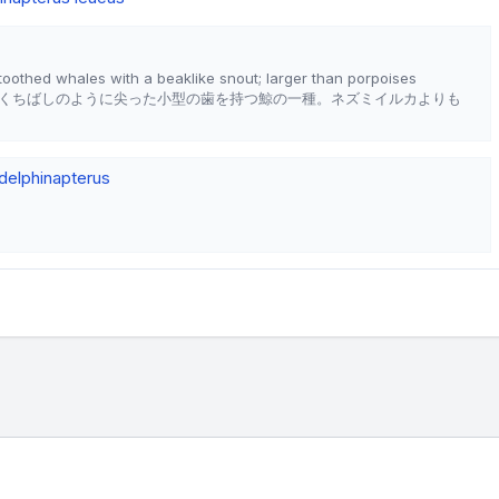
 toothed whales with a beaklike snout; larger than porpoises
くちばしのように尖った小型の歯を持つ鯨の一種。ネズミイルカよりも
delphinapterus