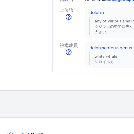
上位語
dolphin
any of various small
クジラ目の中で口先が
大きい。
被構成員
delphinapterus
genus 
white whale
シロイルカ