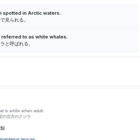
n spotted in Arctic waters.
海で見られる。
referred to as white whales.
ジラと呼ばれる。
at is white when adult
型の北方のクジラ
白鯨
inapterus leucas