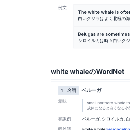
例文
The white whale is ofte
白いクジラはよく北極の
Belugas are sometimes 
シロイルカは時々白いク
white whaleのWordNet
ベルーガ
1
名詞
意味
small northern whale th
成体になると白くなる小
和訳例
ベルーガ
シロイルカ
同義語
white whale
beluga
delph