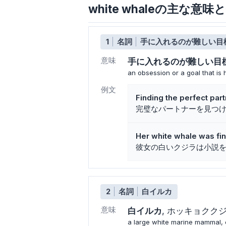
white whaleの主な意味
1
名詞
手に入れるのが難しい目
意味
手に入れるのが難しい目
an obsession or a goal that is
例文
Finding the perfect par
完璧なパートナーを見つ
Her white whale was fin
彼女の白いクジラは小説
2
名詞
白イルカ
意味
白イルカ
ホッキョクク
a large white marine mammal, 