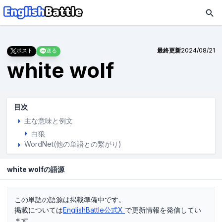
最終更新
2024/08/21
ポスト
送る
white wolf
目次
主な意味と例文
白狼
WordNet(他の単語との繋がり)
white wolfの語源
この単語の語源は掲載準備中です。
掲載については
EnglishBattle公式X
で更新情報を発信してい
ます。