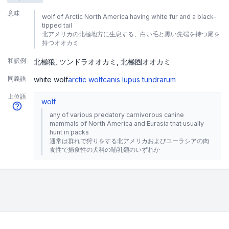
意味
wolf of Arctic North America having white fur and a black-
tipped tail
北アメリカの北極地方に生息する、白い毛と黒い先端を持つ尾を
持つオオカミ
和訳例
北極狼
ツンドラオオカミ
北極圏オオカミ
同義語
white wolf
arctic wolf
canis lupus tundrarum
上位語
wolf
any of various predatory carnivorous canine
mammals of North America and Eurasia that usually
hunt in packs
通常は群れで狩りをする北アメリカおよびユーラシアの肉
食性で捕食性の犬科の哺乳類のいずれか