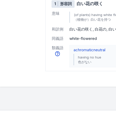
白い花の咲く
1
形容詞
意味
(of plants) having white f
（植物が）白い花を持つ
和訳例
白い花の咲く
白花の
白
同義語
white-flowered
類義語
achromatic
neutral
having no hue
色がない