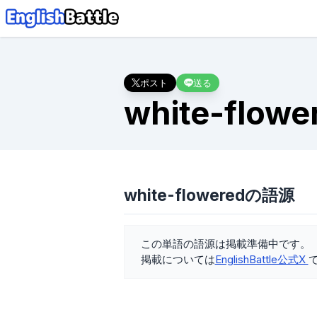
ポスト
送る
white-flowe
white-floweredの語源
この単語の語源は掲載準備中です。
掲載については
EnglishBattle公式X