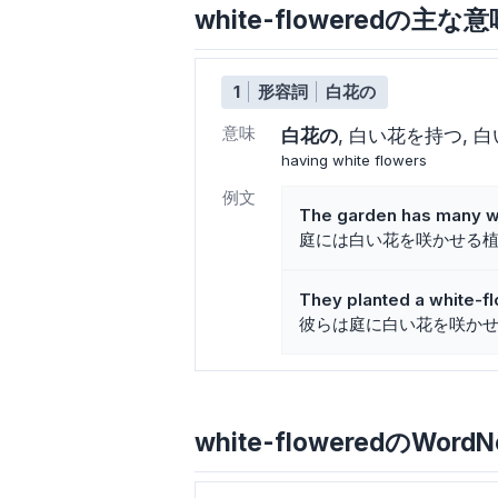
white-floweredの主
1
形容詞
白花の
意味
白花の
白い花を持つ
白
having white flowers
例文
The garden has many wh
庭には白い花を咲かせる
They planted a white-fl
彼らは庭に白い花を咲か
white-floweredのWordN