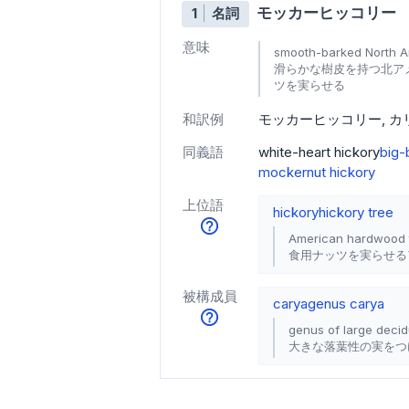
モッカーヒッコリー
1
名詞
意味
smooth-barked North Ame
滑らかな樹皮を持つ北ア
ツを実らせる
和訳例
モッカーヒッコリー
カ
同義語
white-heart hickory
big-
mockernut hickory
上位語
hickory
hickory tree
American hardwood t
食用ナッツを実らせる
被構成員
carya
genus carya
genus of large decid
大きな落葉性の実をつ