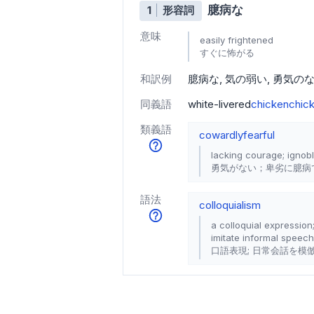
臆病な
1
形容詞
意味
easily frightened
すぐに怖がる
和訳例
臆病な
気の弱い
勇気の
同義語
white-livered
chicken
chic
類義語
cowardly
fearful
lacking courage; ignobl
勇気がない；卑劣に臆病
語法
colloquialism
a colloquial expression
imitate informal speech
口語表現; 日常会話を