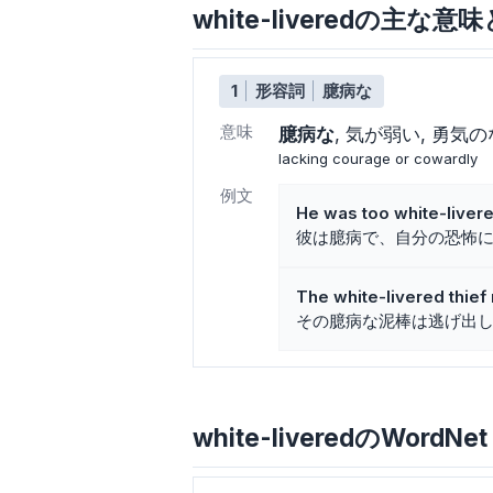
white-liveredの主な意
1
形容詞
臆病な
意味
臆病な
気が弱い
勇気の
lacking courage or cowardly
例文
He was too white-livere
彼は臆病で、自分の恐怖
The white-livered thief
その臆病な泥棒は逃げ出
white-liveredのWordNet