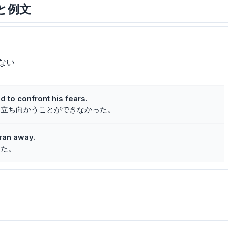
味と例文
ない
d to confront his fears.
に立ち向かうことができなかった。
 ran away.
した。