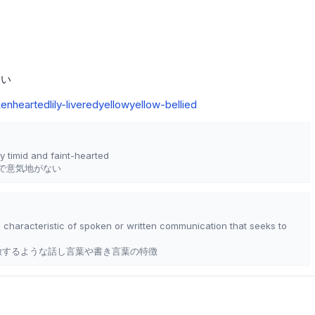
ない
kenhearted
lily-livered
yellow
yellow-bellied
y timid and faint-hearted
で意気地がない
; characteristic of spoken or written communication that seeks to
模倣するような話し言葉や書き言葉の特徴