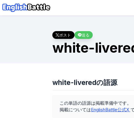
ポスト
送る
white-livere
white-liveredの語源
この単語の語源は掲載準備中です。
掲載については
EnglishBattle公式X