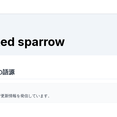
ted sparrow
owの語源
で更新情報を発信しています。