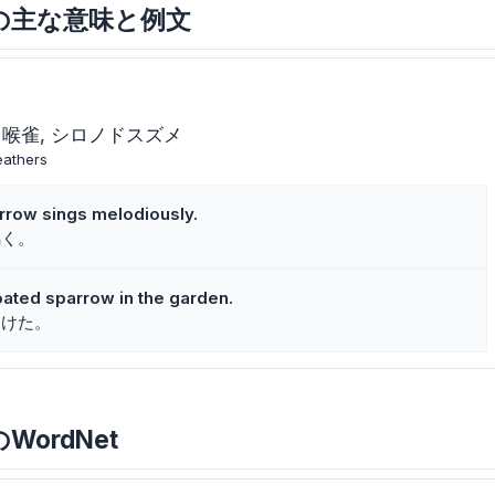
rrowの主な意味と例文
白喉雀
シロノドスズメ
feathers
rrow sings melodiously.
鳴く。
oated sparrow in the garden.
つけた。
wのWordNet