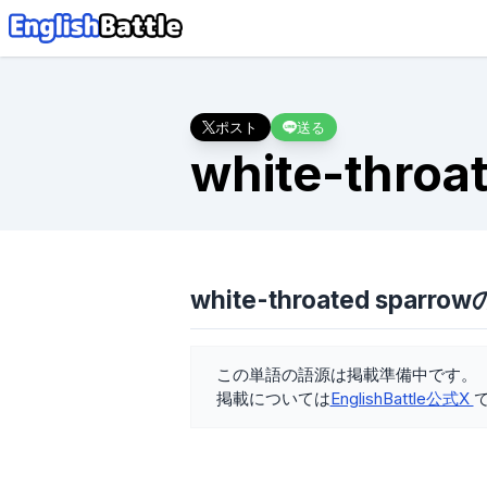
ポスト
送る
white-throa
white-throated sparr
この単語の語源は掲載準備中です。
掲載については
EnglishBattle公式X