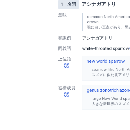
アシナガアトリ
1
名詞
意味
common North American 
crown
喉に白い斑点があり、黒
和訳例
アシナガアトリ
同義語
white-throated sparrow
上位語
new world sparrow
sparrow-like North 
スズメに似た北アメリ
被構成員
genus zonotrichia
zono
large New World sp
大きな新世界のスズメ