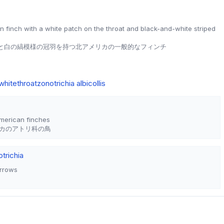
finch with a white patch on the throat and black-and-white striped
と白の縞模様の冠羽を持つ北アメリカの一般的なフィンチ
whitethroat
zonotrichia albicollis
American finches
カのアトリ科の鳥
trichia
arrows