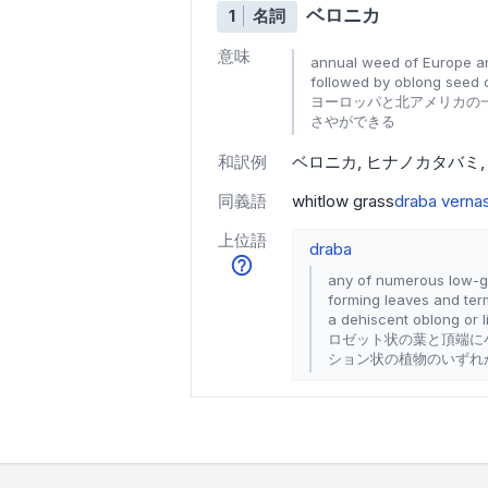
ベロニカ
1
名詞
意味
annual weed of Europe an
followed by oblong seed 
ヨーロッパと北アメリカの
さやができる
和訳例
ベロニカ
ヒナノカタバミ
同義語
whitlow grass
draba verna
上位語
draba
any of numerous low-gr
forming leaves and term
a dehiscent oblong or l
ロゼット状の葉と頂端に小
ション状の植物のいずれ