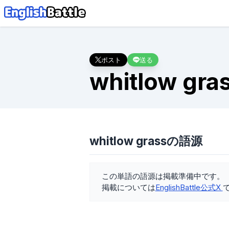
ポスト
送る
whitlow gra
whitlow grassの語源
この単語の語源は掲載準備中です。
掲載については
EnglishBattle公式X