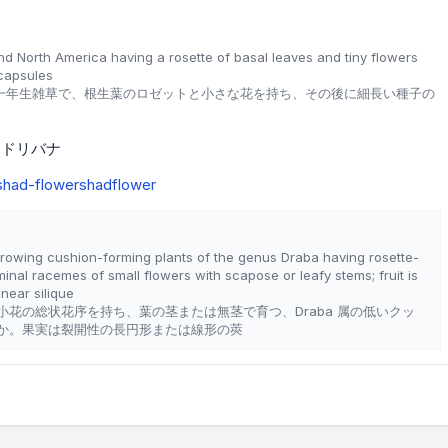
d North America having a rosette of basal leaves and tiny flowers
capsules
一年生雑草で、根生葉のロゼットと小さな花を持ち、その後に細長い種子の
ドリバナ
shad-flower
shadflower
owing cushion-forming plants of the genus Draba having rosette-
inal racemes of small flowers with scapose or leafy stems; fruit is
inear silique
花の総状花序を持ち、葉の茎または無茎で育つ、Draba 属の低いクッ
か。果実は裂開性の長円形または線形の莢