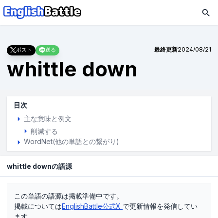
最終更新
2024/08/21
ポスト
送る
whittle down
目次
主な意味と例文
削減する
WordNet(他の単語との繋がり)
whittle downの語源
この単語の語源は掲載準備中です。
掲載については
EnglishBattle公式X
で更新情報を発信してい
ます。