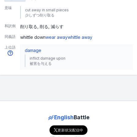
意味
cut away in small pieces
少しずつ削り取る
和訳例
削り取る
削る
減らす
同義語
whittle down
wear away
whittle away
上位語
damage
inflict damage upon
被害を与える
English
Battle
更新状況配信中