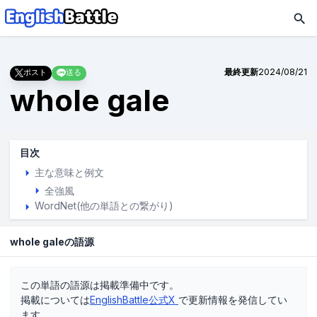
最終更新
2024/08/21
ポスト
送る
whole gale
目次
主な意味と例文
全強風
WordNet(他の単語との繋がり)
whole galeの語源
この単語の語源は掲載準備中です。
掲載については
EnglishBattle公式X
で更新情報を発信してい
ます。