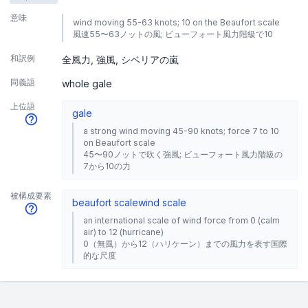
意味
wind moving 55-63 knots; 10 on the Beaufort scale
風速55〜63ノットの風; ビューフォート風力階級で10
和訳例
全風力
強風
シベリアの嵐
同義語
whole gale
上位語
gale
a strong wind moving 45-90 knots; force 7 to 10
on Beaufort scale
45〜90ノットで吹く強風; ビューフォート風力階級の
7から10の力
被構成要素
beaufort scale
wind scale
an international scale of wind force from 0 (calm
air) to 12 (hurricane)
0（無風）から12（ハリケーン）までの風力を表す国際
的な尺度