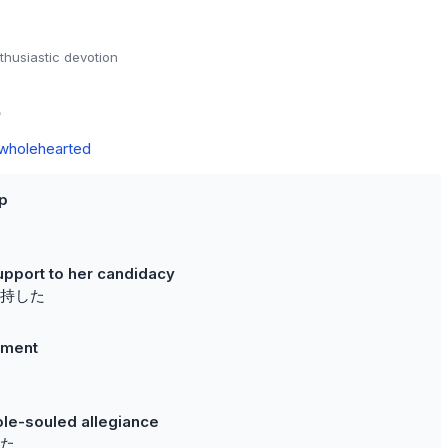
thusiastic devotion
の
wholehearted
ip
pport to her candidacy
持した
tment
le-souled allegiance
た