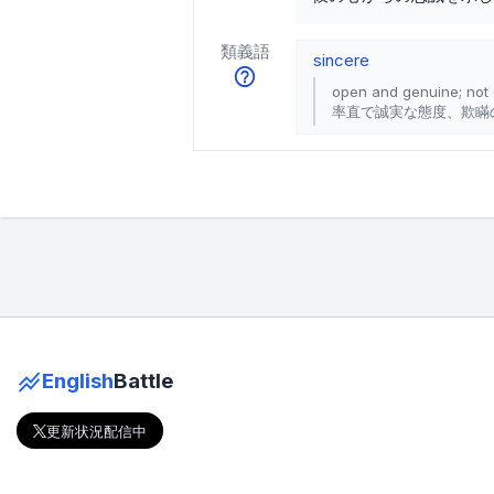
類義語
sincere
open and genuine; not 
率直で誠実な態度、欺瞞
English
Battle
更新状況配信中