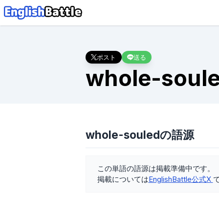
ポスト
送る
whole-soul
whole-souledの語源
この単語の語源は掲載準備中です。
掲載については
EnglishBattle公式X