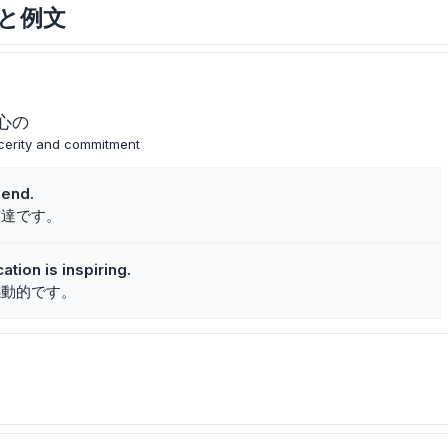
味と例文
心の
cerity and commitment
iend.
友達です。
tion is inspiring.
感動的です。