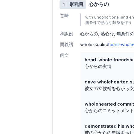
心からの
1
形容詞
意味
with unconditional and en
無条件で熱心な献身を伴う
和訳例
心からの
熱心な
無条件
同義語
whole-souled
heart-whole
例文
heart-whole friendsh
心からの友情
gave wholehearted su
彼女の立候補を心から支
wholehearted commi
心からのコミットメント
demonstrated his who
彼の心からの忠誠を示し