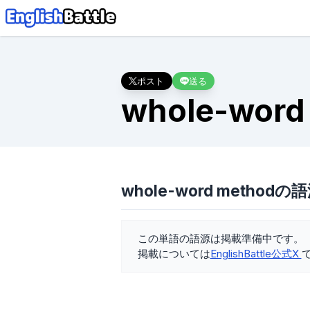
ポスト
送る
whole-word
whole-word methodの
この単語の語源は掲載準備中です。
掲載については
EnglishBattle公式X