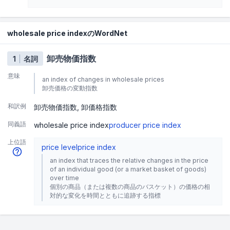
wholesale price indexのWordNet
卸売物価指数
1
名詞
意味
an index of changes in wholesale prices
卸売価格の変動指数
和訳例
卸売物価指数
卸価格指数
同義語
wholesale price index
producer price index
上位語
price level
price index
an index that traces the relative changes in the price
of an individual good (or a market basket of goods)
over time
個別の商品（または複数の商品のバスケット）の価格の相
対的な変化を時間とともに追跡する指標