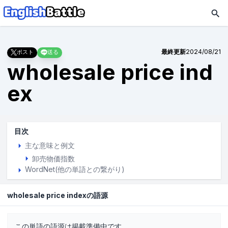
最終更新
2024/08/21
ポスト
送る
wholesale price ind
ex
目次
主な意味と例文
卸売物価指数
WordNet(他の単語との繋がり)
wholesale price indexの語源
この単語の語源は掲載準備中です。