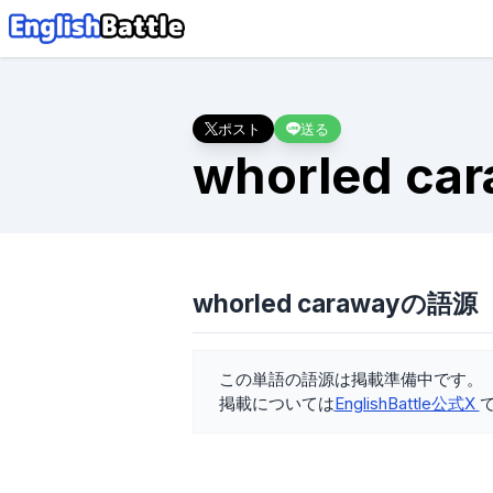
ポスト
送る
whorled ca
whorled carawayの語源
この単語の語源は掲載準備中です。
掲載については
EnglishBattle公式X