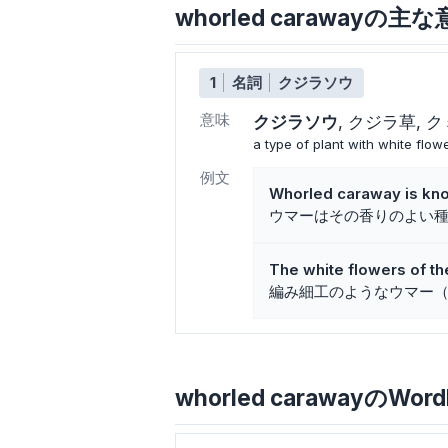
whorled carawayの
1
名詞
クジラソウ
意味
クジラソウ
クジラ草
ク
a type of plant with white flow
例文
Whorled caraway is kno
ウマーはその香りのよい
The white flowers of t
編み細工のようなウマー
whorled carawayのWord