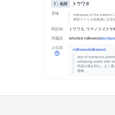
トウワタ
1
名詞
意味
milkweed of the eastern U
東部アメリカ合衆国に生息
和訳例
トウワタ
ウマノスズクサ
同義語
whorled milkweed
asclepia
上位語
milkweed
silkweed
any of numerous plants
releasing seeds with d
乳状の液を持ち、さく果
植物