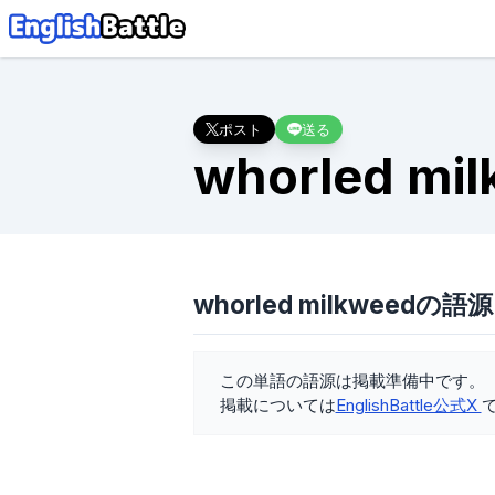
ポスト
送る
whorled mi
whorled milkweedの語源
この単語の語源は掲載準備中です。
掲載については
EnglishBattle公式X