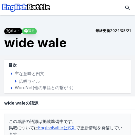
最終更新
2024/08/21
ポスト
送る
wide wale
目次
主な意味と例文
広幅ワイル
WordNet(他の単語との繋がり)
wide waleの語源
この単語の語源は掲載準備中です。
掲載については
EnglishBattle公式X
で更新情報を発信してい
ます。