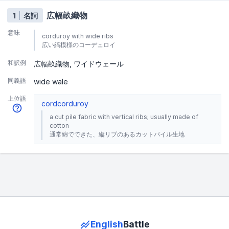
広幅畝織物
1
名詞
意味
corduroy with wide ribs
広い縞模様のコーデュロイ
和訳例
広幅畝織物
ワイドウェール
同義語
wide wale
上位語
cord
corduroy
a cut pile fabric with vertical ribs; usually made of
cotton
通常綿でできた、縦リブのあるカットパイル生地
English
Battle