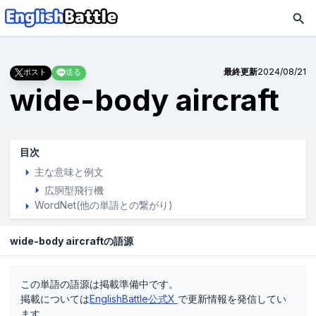
最終更新
2024/08/21
ポスト
送る
wide-body aircraft
目次
主な意味と例文
広胴型飛行機
WordNet(他の単語との繋がり)
wide-body aircraftの語源
この単語の語源は掲載準備中です。
掲載については
EnglishBattle公式X
で更新情報を発信してい
ます。